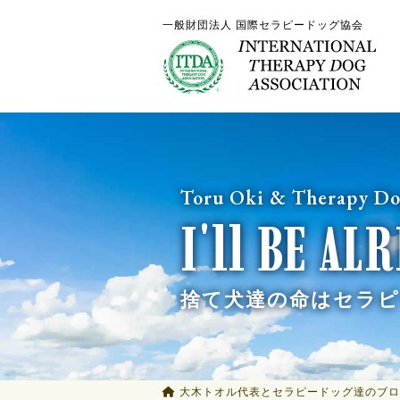
一般財団法人 国際セラピードッグ協会
Toru Oki & Therapy Do
I'll BE AL
捨て犬達の命は
セラピ
大木トオル代表とセラピードッグ達のブログ I'