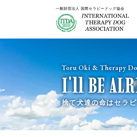
一般財団法人 国際セラピードッグ協会
Toru Oki & Therapy Do
I'll BE AL
捨て犬達の命は
セラピ