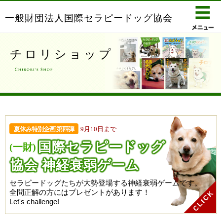
一般財団法人国際セラピードッグ協会
チロリショップ
夏休み特別企画 第四弾
9月10日まで
国際セラピー
ドッグ
(一財)
協会 神経衰弱ゲーム
セラピードッグたちが大勢登場する神経衰弱ゲームです。
全問正解の方にはプレゼントがあります！
Let's challenge!