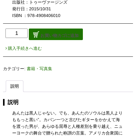
出版社：トゥーヴァージンズ
発行日：2015/10/31
ISBN ：978-4908406010
伝
お買い物カゴに追加
説
の
購入手続きへ進む
イ
エ
ロ
カテゴリー:
書籍・写真集
ー・
ブ
ル
説明
ー
ス
説明
大
木
あんたは黒人じゃない。でも、あんたのソウルは黒人より
ト
ももっと黒い”。カバン一つと古びたギターをかかえて海
オ
を渡った男が、あらゆる屈辱と人種差別を乗り越え、ニュ
ル
ーヨークの舞台で贈られた称讃の言葉。アメリカ合衆国に