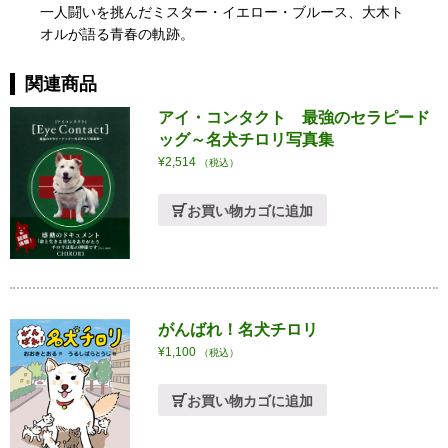
（LEGEND
一人闘いを挑んだミスター・イエロー・ブルース、大木ト
OF
オルが語る青春の軌跡。
YELLOW
BLUES）
関連商品
個
アイ・コンタクト 最強のセラピード
ッグ～名犬チロリ写真集
¥
2,514
（税込）
お買い物カゴに追加
がんばれ！名犬チロリ
¥
1,100
（税込）
お買い物カゴに追加