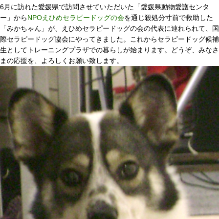
6月に訪れた愛媛県で訪問させていただいた「愛媛県動物愛護センタ
ー」から
NPOえひめセラピードッグの会
を通じ殺処分寸前で救助した
「みかちゃん」が、えひめセラピードッグの会の代表に連れられて、国
際セラピードッグ協会にやってきました。これからセラピードッグ候補
生としてトレーニングプラザでの暮らしが始まります。どうぞ、みなさ
まの応援を、よろしくお願い致します。