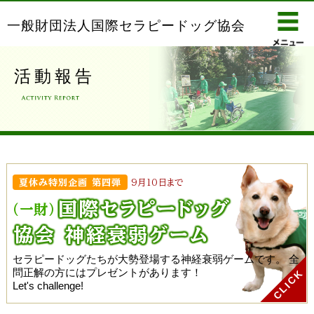
一般財団法人国際セラピードッグ協会
活動報告
夏休み特別企画 第四弾
9月10日まで
国際セラピー
ドッグ
(一財)
協会 神経衰弱ゲーム
セラピードッグたちが大勢登場する神経衰弱ゲームです。
全
問正解の方にはプレゼントがあります！
Let's challenge!