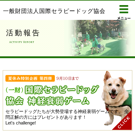
一般財団法人国際セラピードッグ協会
活動報告
夏休み特別企画 第四弾
9月10日まで
国際セラピー
ドッグ
(一財)
協会 神経衰弱ゲーム
セラピードッグたちが大勢登場する神経衰弱ゲームです。
全
問正解の方にはプレゼントがあります！
Let's challenge!