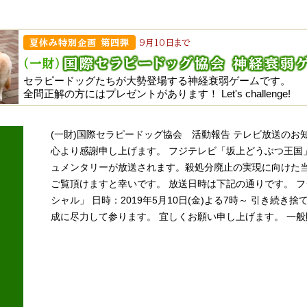
夏休み特別企画 第四弾
9月10日まで
国際セラピー
ドッグ
協会 神経衰弱
(一財)
セラピードッグたちが大勢登場する神経衰弱ゲームです。
全問正解の方にはプレゼントがあります！
Let's challenge!
(一財)国際セラピードッグ協会 活動報告 テレビ放送のお
心より感謝申し上げます。 フジテレビ「坂上どうぶつ王国
ュメンタリーが放送されます。殺処分廃止の実現に向けた
ご覧頂けますと幸いです。 放送日時は下記の通りです。 
シャル」 日時：2019年5月10日(金)よる7時～ 引き続
成に尽力して参ります。 宜しくお願い申し上げます。 一