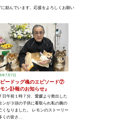
グに励んでいます。応援をよろしくお願い
26年7月7日
ピードッグ魂のエピソード⑦
モン訃報のお知らせ』
７日午前１時７分、愛媛より救出した
モンが３頭の子供に看取られ私の腕の
亡くなりました。 レモンのストーリー
多くの皆さ…