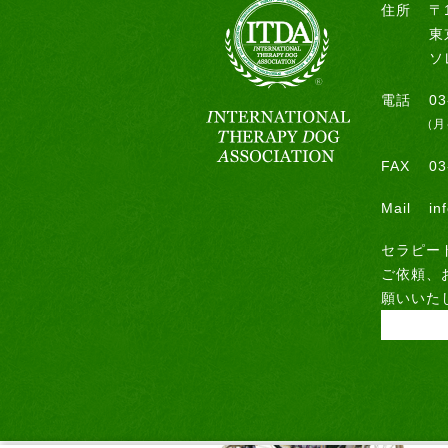
住所
〒1
東
ソ
電話
03
（月
FAX
03
Mail
in
セラピー
ご依頼、
願いいた