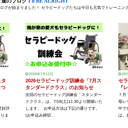
グ達のブログ
I'll BE ALRIGHT
ログが始まりました！ セラピードッグたちは今日も元気でトレーニン
2026年7月12日
20
スタ
2026セラピードッグ訓練会「7月ス
セラ
につ
タンダードクラス」のお知らせ
『レ
次回のセラピードッグ訓練会「スタンダー
７月
ドクラス」は、7/18(土)11:30より開催いた
母レ
変好評
します。 お申込方法は下記の通りです。
中で
入りま
(お申込み締切…
は、