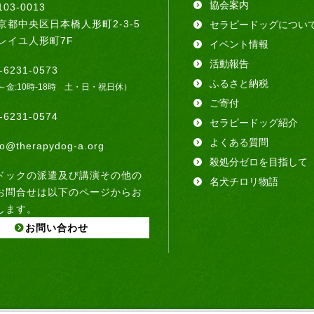
協会案内
03-0013
京都中央区日本橋人形町2-3-5
セラピードッグについ
レイユ人形町7F
イベント情報
活動報告
-6231-0573
ふるさと納税
～金:10時-18時 土・日・祝日休）
ご寄付
-6231-0574
セラピードッグ紹介
よくある質問
fo@therapydog-a.org
殺処分ゼロを目指して
ドックの派遣及び講演その他の
名犬チロリ物語
お問合せは以下のページからお
します。
お問い合わせ