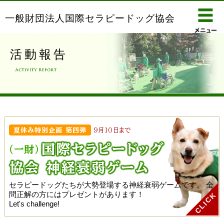
一般財団法人国際セラピードッグ協会
活動報告
夏休み特別企画 第四弾
9月10日まで
国際セラピー
ドッグ
(一財)
協会 神経衰弱ゲーム
セラピードッグたちが大勢登場する神経衰弱ゲームです。
全
問正解の方にはプレゼントがあります！
Let's challenge!