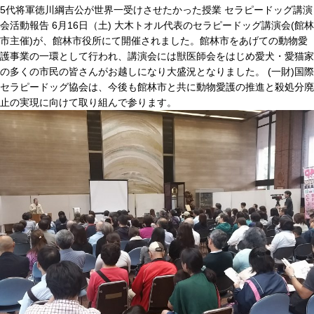
5代将軍徳川綱吉公が世界一受けさせたかった授業 セラピードッグ講演
会活動報告 6月16日（土) 大木トオル代表のセラピードッグ講演会(館林
市主催)が、館林市役所にて開催されました。館林市をあげての動物愛
護事業の一環として行われ、講演会には獣医師会をはじめ愛犬・愛猫家
の多くの市民の皆さんがお越しになり大盛況となりました。 (一財)国際
セラピードッグ協会は、今後も館林市と共に動物愛護の推進と殺処分廃
止の実現に向けて取り組んで参ります。