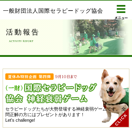
一般財団法人国際セラピードッグ協会
活動報告
夏休み特別企画 第四弾
9月10日まで
国際セラピー
ドッグ
(一財)
協会 神経衰弱ゲーム
セラピードッグたちが大勢登場する神経衰弱ゲームです。
全
問正解の方にはプレゼントがあります！
Let's challenge!