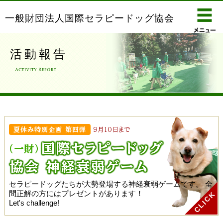
一般財団法人国際セラピードッグ協会
活動報告
夏休み特別企画 第四弾
9月10日まで
国際セラピー
ドッグ
(一財)
協会 神経衰弱ゲーム
セラピードッグたちが大勢登場する神経衰弱ゲームです。
全
問正解の方にはプレゼントがあります！
Let's challenge!