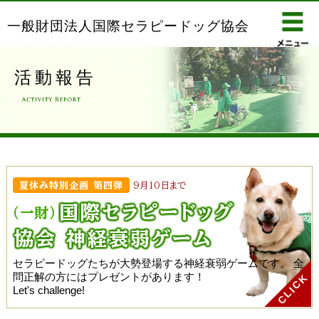
一般財団法人国際セラピードッグ協会
活動報告
夏休み特別企画 第四弾
9月10日まで
国際セラピー
ドッグ
(一財)
協会 神経衰弱ゲーム
セラピードッグたちが大勢登場する神経衰弱ゲームです。
全
問正解の方にはプレゼントがあります！
Let's challenge!